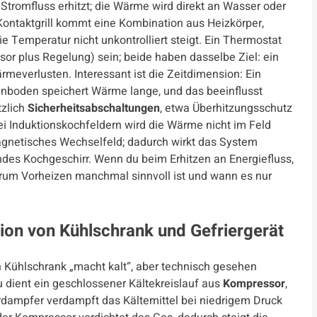
Stromfluss erhitzt; die Wärme wird direkt an Wasser oder
ontaktgrill kommt eine Kombination aus Heizkörper,
ie Temperatur nicht unkontrolliert steigt. Ein Thermostat
sor plus Regelung) sein; beide haben dasselbe Ziel: ein
meverlusten. Interessant ist die Zeitdimension: Ein
fenboden speichert Wärme lange, und das beeinflusst
tzlich
Sicherheitsabschaltungen
, etwa Überhitzungsschutz
i Induktionskochfeldern wird die Wärme nicht im Feld
agnetisches Wechselfeld; dadurch wirkt das System
endes Kochgeschirr. Wenn du beim Erhitzen an Energiefluss,
rum Vorheizen manchmal sinnvoll ist und wann es nur
ion von Kühlschrank und Gefriergerät
 Kühlschrank „macht kalt“, aber technisch gesehen
 dient ein geschlossener Kältekreislauf aus
Kompressor
,
rdampfer verdampft das Kältemittel bei niedrigem Druck