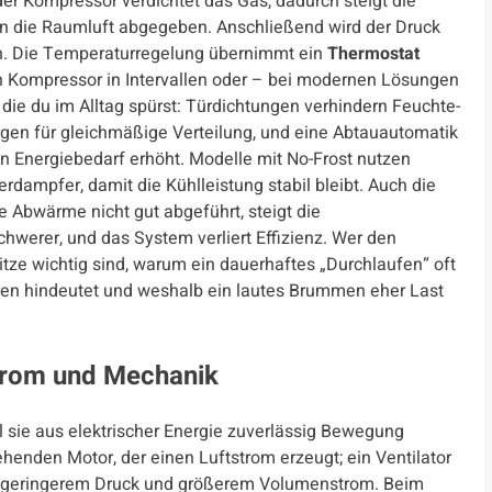
 Kompressor verdichtet das Gas, dadurch steigt die
n die Raumluft abgegeben. Anschließend wird der Druck
orn. Die Temperaturregelung übernimmt ein
Thermostat
en Kompressor in Intervallen oder – bei modernen Lösungen
die du im Alltag spürst: Türdichtungen verhindern Feuchte-
rgen für gleichmäßige Verteilung, und eine Abtauautomatik
n Energiebedarf erhöht. Modelle mit No-Frost nutzen
dampfer, damit die Kühlleistung stabil bleibt. Auch die
e Abwärme nicht gut abgeführt, steigt die
hwerer, und das System verliert Effizienz. Wer den
litze wichtig sind, warum ein dauerhaftes „Durchlaufen“ oft
en hindeutet und weshalb ein lautes Brummen eher Last
trom und Mechanik
il sie aus elektrischer Energie zuverlässig Bewegung
henden Motor, der einen Luftstrom erzeugt; ein Ventilator
h geringerem Druck und größerem Volumenstrom. Beim