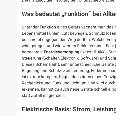
Details zeigt, die im Alltag den Unterschied machen
Was bedeutet „Funktion“ bei Allt
Unter der
Funktion
eines Geräts versteht man das, w
Lebensmittel kühlen, Luft bewegen, Schmutz lösen
beschreibt dagegen den Weg dorthin: Welche Energie
wird geregelt und wie werden Fehler erkannt. Fast 
betrachten:
Energieversorgung
(Netzteil, Akku, Ste
Steuerung
(Schalter, Elektronik, Software) und
Schn
Dieses Schema hilft, sehr unterschiedliche Geräte z
Regelung und Schutz: Zeitsteuerung, Federmechan
ist extrem komplex, folgt jedoch demselben Prinzi
Rechenleistung, Funk und Licht um, und wird durch
erkennen, kannst du auch neue Geräte schnell eino
statt Zufall eingrenzen.
Elektrische Basis: Strom, Leist