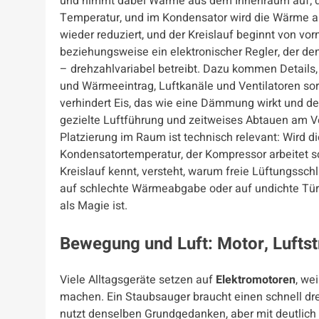
und nimmt dabei Wärme aus dem Innenraum auf; der
Temperatur, und im Kondensator wird die Wärme a
wieder reduziert, und der Kreislauf beginnt von v
beziehungsweise ein elektronischer Regler, der d
– drehzahlvariabel betreibt. Dazu kommen Details, 
und Wärmeeintrag, Luftkanäle und Ventilatoren so
verhindert Eis, das wie eine Dämmung wirkt und de
gezielte Luftführung und zeitweises Abtauen am Ver
Platzierung im Raum ist technisch relevant: Wird di
Kondensatortemperatur, der Kompressor arbeitet sc
Kreislauf kennt, versteht, warum freie Lüftungssch
auf schlechte Wärmeabgabe oder auf undichte Tür
als Magie ist.
Bewegung und Luft: Motor, Lufts
Viele Alltagsgeräte setzen auf
Elektromotoren
, we
machen. Ein Staubsauger braucht einen schnell dre
nutzt denselben Grundgedanken, aber mit deutlic