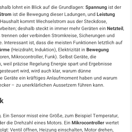
shalb lohnt ein Blick auf die Grundlagen:
Spannung
ist der
Strom
ist die Bewegung dieser Ladungen, und
Leistung
Im Haushalt kommt Wechselstrom aus der Steckdose,
arbeiten; deshalb steckt in immer mehr Geräten ein
Netzteil
,
is trennen oder verbinden Stromkreise, Sicherungen und
 Interessant ist, dass die meisten Funktionen letztlich auf
ärme
(Heizdraht, Induktion), Elektrizität in
Bewegung
ren, Mikrocontroller, Funk). Selbst Geräte, die
k, weil präzise Regelung Energie spart und Ergebnisse
gesteuert wird, wird auch klar, warum dünne
e Geräte ein kräftiges Anlaufmoment haben und warum
tecker – zu unerklärlichen Aussetzern führen kann.
ik
g
. Ein Sensor misst eine Größe, zum Beispiel Temperatur,
der die Drehzahl eines Motors. Ein
Mikrocontroller
wertet
lgt: Ventil öffnen, Heizung einschalten, Motor drehen,