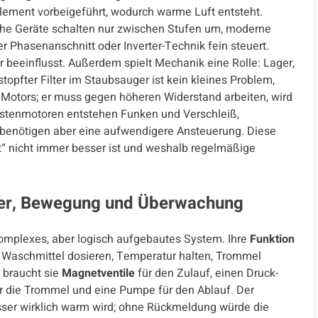
lement vorbeigeführt, wodurch warme Luft entsteht.
che Geräte schalten nur zwischen Stufen um, moderne
r Phasenanschnitt oder Inverter-Technik fein steuert.
beeinflusst. Außerdem spielt Mechanik eine Rolle: Lager,
stopfter Filter im Staubsauger ist kein kleines Problem,
Motors; er muss gegen höheren Widerstand arbeiten, wird
ürstenmotoren entstehen Funken und Verschleiß,
r, benötigen aber eine aufwendigere Ansteuerung. Diese
 nicht immer besser ist und weshalb regelmäßige
er, Bewegung und Überwachung
komplexes, aber logisch aufgebautes System. Ihre
Funktion
, Waschmittel dosieren, Temperatur halten, Trommel
 braucht sie
Magnetventile
für den Zulauf, einen Druck-
ür die Trommel und eine Pumpe für den Ablauf. Der
sser wirklich warm wird; ohne Rückmeldung würde die