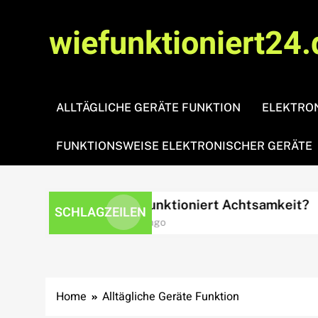
Skip
to
wiefunktioniert24.
content
ALLTÄGLICHE GERÄTE FUNKTION
ELEKTRON
FUNKTIONSWEISE ELEKTRONISCHER GERÄTE
tigung?
Wie funktioniert Achtsamkeit?
Wie f
SCHLAGZEILEN
3 days ago
5 days 
Home
Alltägliche Geräte Funktion