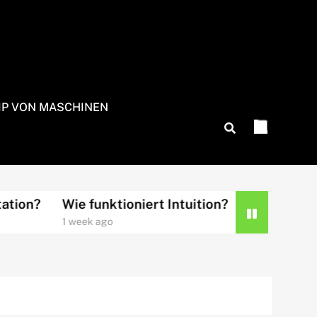
IP VON MASCHINEN
Wie funktioniert Intuition?
Wie funktioniert K
1 week ago
2 weeks ago