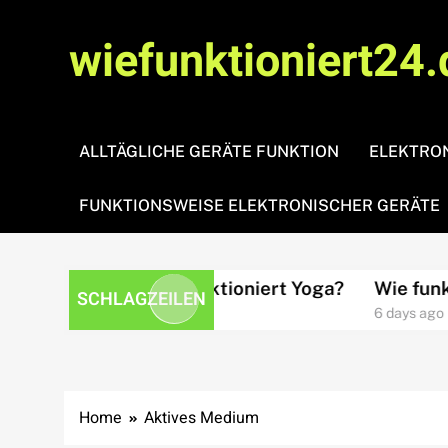
Skip
to
wiefunktioniert24.
content
ALLTÄGLICHE GERÄTE FUNKTION
ELEKTRON
FUNKTIONSWEISE ELEKTRONISCHER GERÄTE
tsamkeit?
Wie funktioniert Yoga?
Wie funktio
SCHLAGZEILEN
4 days ago
6 days ago
Home
Aktives Medium