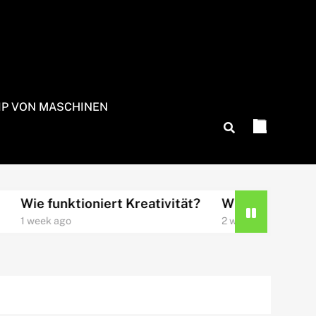
IP VON MASCHINEN
Wie funktioniert Kreativität?
Wie funktioniert 
1 week ago
2 weeks ago