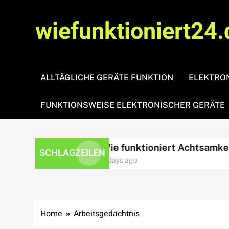
Skip
to
wiefunktioniert24.
content
ALLTÄGLICHE GERÄTE FUNKTION
ELEKTRON
FUNKTIONSWEISE ELEKTRONISCHER GERÄTE
essbewältigung?
Wie funktioniert Achtsamkeit?
SCHLAGZEILEN
3 days ago
Home
Arbeitsgedächtnis