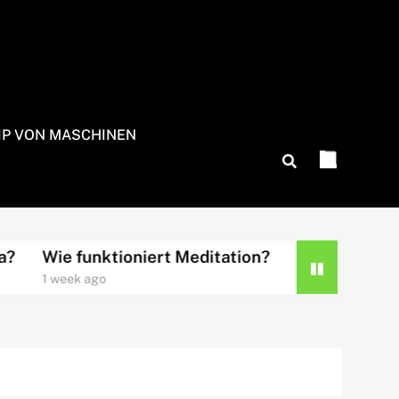
IP VON MASCHINEN
Wie funktioniert Meditation?
Wie funktioniert I
1 week ago
2 weeks ago