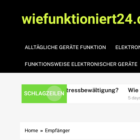
Skip
to
wiefunktioniert24.
content
ALLTÄGLICHE GERÄTE FUNKTION
ELEKTRON
FUNKTIONSWEISE ELEKTRONISCHER GERÄTE
Wie funktioniert Stressbewältigung?
Wie funk
SCHLAGZEILEN
3 days ago
5 days ago
Home
Empfänger