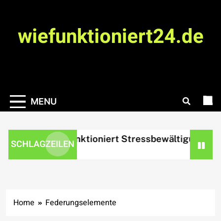
Skip
to
wiefunktioniert24.de
content
MENU
Wie funktioniert Stressbewältigung?
SCHLAGZEILEN
1 day ago
Home
Federungselemente