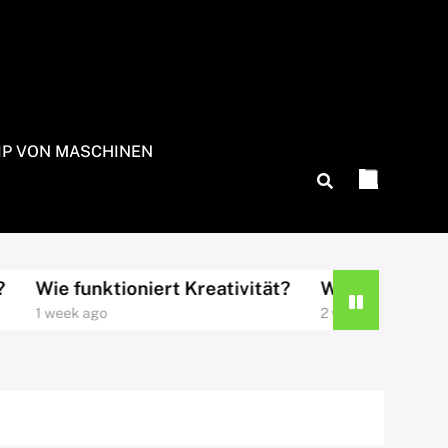
IP VON MASCHINEN
Wie funktioniert Kreativität?
Wie funktioniert 
1 week ago
2 weeks ago