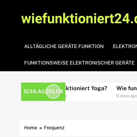
Skip
to
wiefunktioniert24.
content
ALLTÄGLICHE GERÄTE FUNKTION
ELEKTRON
FUNKTIONSWEISE ELEKTRONISCHER GERÄTE
htsamkeit?
Wie funktioniert Yoga?
Wie funktio
SCHLAGZEILEN
4 days ago
6 days ago
Home
Frequenz