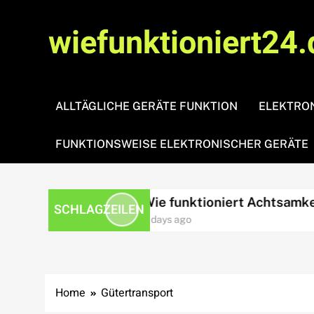
Skip
to
wiefunktioniert24.
content
ALLTÄGLICHE GERÄTE FUNKTION
ELEKTRON
FUNKTIONSWEISE ELEKTRONISCHER GERÄTE
ssbewältigung?
Wie funktioniert Achtsamkeit?
SCHLAGZEILEN
3 days ago
Home
Gütertransport