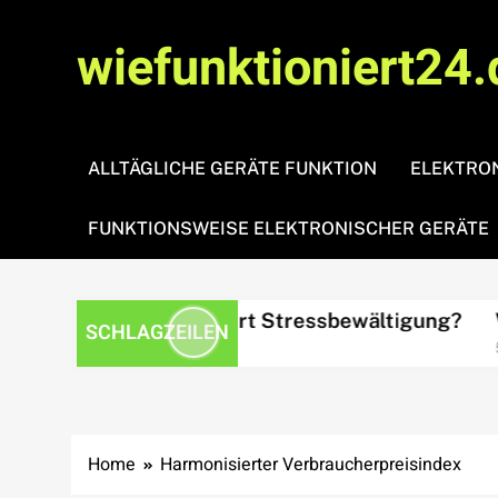
Skip
to
wiefunktioniert24.
content
ALLTÄGLICHE GERÄTE FUNKTION
ELEKTRON
FUNKTIONSWEISE ELEKTRONISCHER GERÄTE
ck?
Wie funktioniert Stressbewältigung?
Wie
SCHLAGZEILEN
3 days ago
5 da
Home
Harmonisierter Verbraucherpreisindex