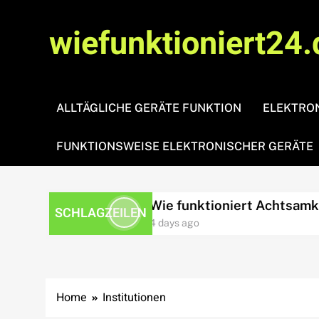
Skip
to
wiefunktioniert24.
content
ALLTÄGLICHE GERÄTE FUNKTION
ELEKTRON
FUNKTIONSWEISE ELEKTRONISCHER GERÄTE
ressbewältigung?
Wie funktioniert Achtsamkeit
SCHLAGZEILEN
4 days ago
Home
Institutionen