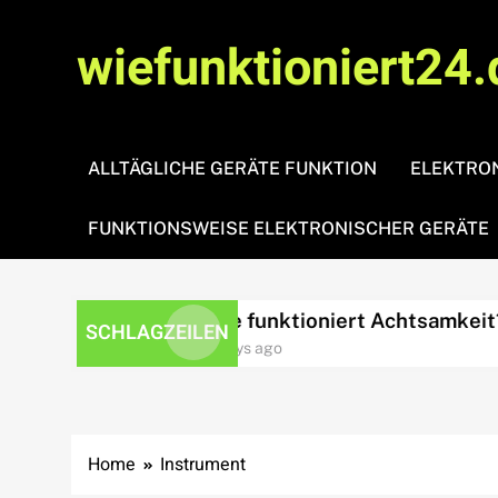
Skip
to
wiefunktioniert24.
content
ALLTÄGLICHE GERÄTE FUNKTION
ELEKTRON
FUNKTIONSWEISE ELEKTRONISCHER GERÄTE
sbewältigung?
Wie funktioniert Achtsamkeit?
SCHLAGZEILEN
4 days ago
Home
Instrument