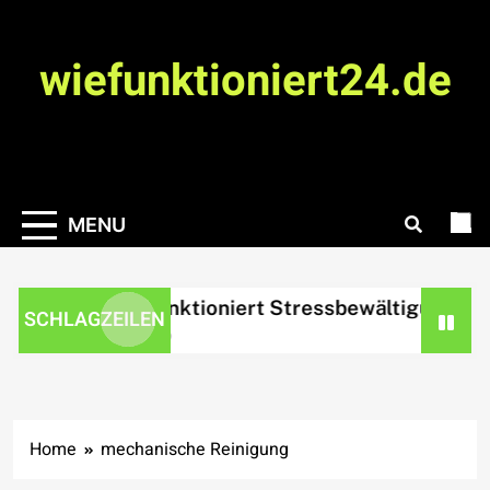
Skip
to
wiefunktioniert24.de
content
MENU
Wie funktioniert Stressbewältigung?
SCHLAGZEILEN
1 day ago
Home
mechanische Reinigung