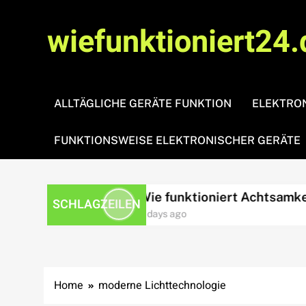
Skip
to
wiefunktioniert24.
content
ALLTÄGLICHE GERÄTE FUNKTION
ELEKTRON
FUNKTIONSWEISE ELEKTRONISCHER GERÄTE
essbewältigung?
Wie funktioniert Achtsamkeit?
SCHLAGZEILEN
4 days ago
Home
moderne Lichttechnologie