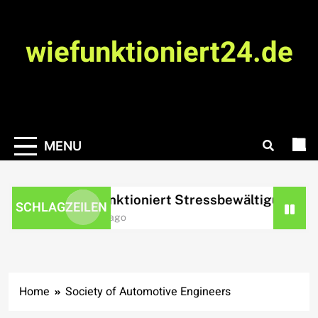
Skip
to
wiefunktioniert24.de
content
MENU
Wie funktioniert Stressbewältigung?
SCHLAGZEILEN
10 hours ago
Home
Society of Automotive Engineers