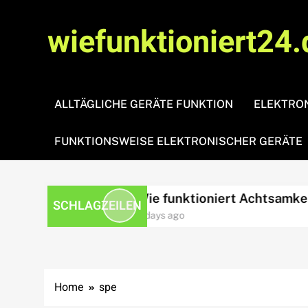
Skip
to
wiefunktioniert24.
content
ALLTÄGLICHE GERÄTE FUNKTION
ELEKTRON
FUNKTIONSWEISE ELEKTRONISCHER GERÄTE
ssbewältigung?
Wie funktioniert Achtsamkeit?
SCHLAGZEILEN
3 days ago
Home
spe