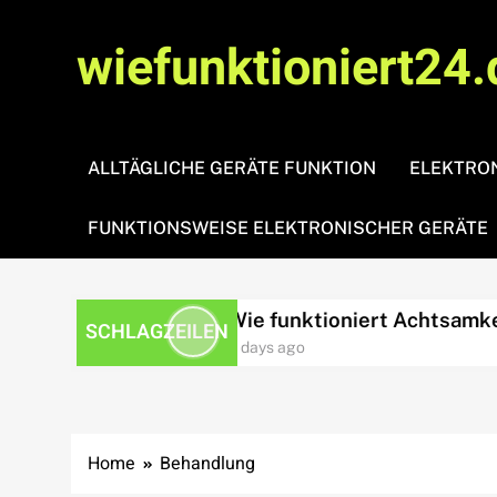
Skip
to
wiefunktioniert24.
content
ALLTÄGLICHE GERÄTE FUNKTION
ELEKTRON
FUNKTIONSWEISE ELEKTRONISCHER GERÄTE
essbewältigung?
Wie funktioniert Achtsamkeit?
SCHLAGZEILEN
3 days ago
Home
Behandlung