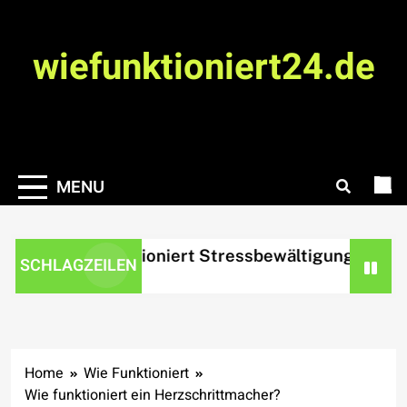
Skip
to
wiefunktioniert24.de
content
MENU
Wie funktioniert Stressbewältigung?
Wie 
SCHLAGZEILEN
2 hours ago
2 day
Home
Wie Funktioniert
Wie funktioniert ein Herzschrittmacher?