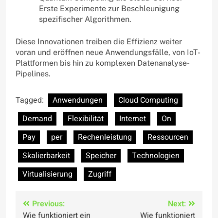
Erste Experimente zur Beschleunigung
spezifischer Algorithmen.
Diese Innovationen treiben die Effizienz weiter
voran und eröffnen neue Anwendungsfälle, von IoT-
Plattformen bis hin zu komplexen Datenanalyse-
Pipelines.
Tagged:
Anwendungen
Cloud Computing
Demand
Flexibilität
Internet
On
Pay
per
Rechenleistung
Ressourcen
Skalierbarkeit
Speicher
Technologien
Virtualisierung
Zugriff
Post
Previous:
Next:
Wie funktioniert ein
Wie funktioniert