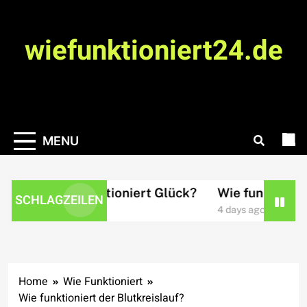
Skip
to
wiefunktioniert24.de
content
MENU
Wie funktioniert Glück?
Wie funktionier
SCHLAGZEILEN
2 days ago
4 days ago
Home
Wie Funktioniert
Wie funktioniert der Blutkreislauf?