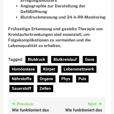
Erregungsmusters
Angiographie zur Darstellung der
Gefäßöffnung
Blutdruckmessung und 24-h-RR-Monitoring
Frühzeitige Erkennung und gezielte Therapie von
Kreislauferkrankungen sind essenziell, um
Folgekomplikationen zu vermeiden und die
Lebensqualität zu erhalten.
Tagged:
Blutdruck
Blutkreislauf
Gase
Homöostase
Körper
Lebensnetzwerk
Nährstoffe
Organe
Phys
Puls
Sauerstoff
Zellen
Post
Previous:
Next:
Wie funktioniert das
Wie funktioniert das