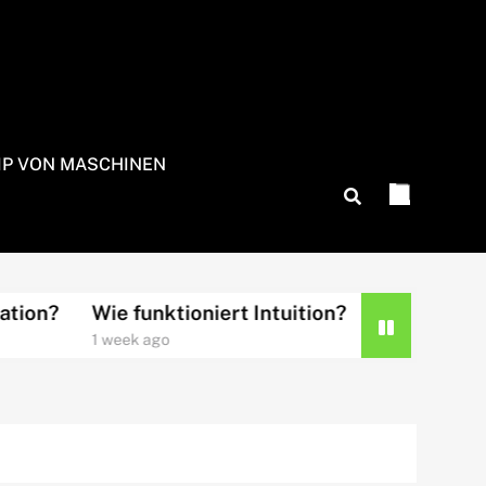
IP VON MASCHINEN
e funktioniert Intuition?
Wie funktioniert Kreati
eek ago
2 weeks ago