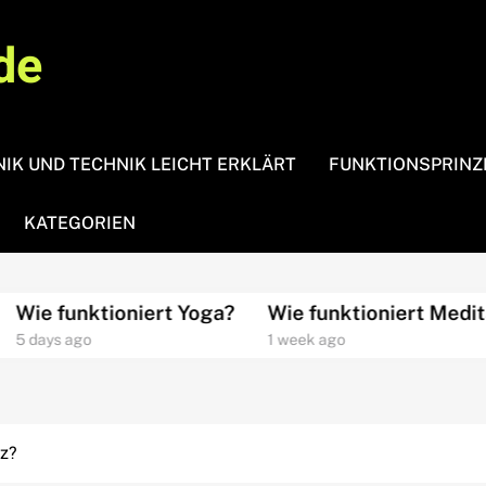
de
IK UND TECHNIK LEICHT ERKLÄRT
FUNKTIONSPRINZ
KATEGORIEN
oniert Yoga?
Wie funktioniert Meditation?
Wi
1 week ago
1 w
tz?