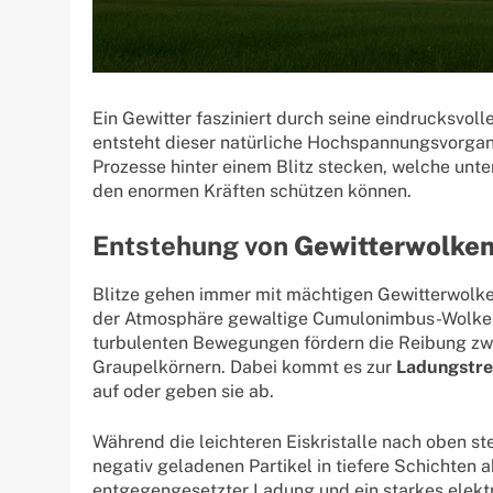
Ein Gewitter fasziniert durch seine eindrucksvol
entsteht dieser natürliche Hochspannungsvorgang
Prozesse hinter einem Blitz stecken, welche unter
den enormen Kräften schützen können.
Entstehung von
Gewitterwolke
Blitze gehen immer mit mächtigen Gewitterwolke
der Atmosphäre gewaltige Cumulonimbus-Wolken 
turbulenten Bewegungen fördern die Reibung zwi
Graupelkörnern. Dabei kommt es zur
Ladungstr
auf oder geben sie ab.
Während die leichteren Eiskristalle nach oben st
negativ geladenen Partikel in tiefere Schichten 
entgegengesetzter Ladung und ein starkes elektr