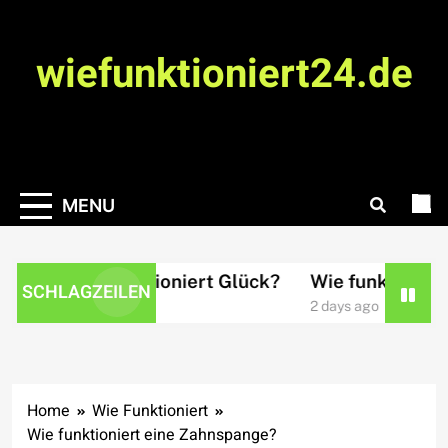
Skip
to
wiefunktioniert24.de
content
MENU
Wie funktioniert Glück?
Wie funktioniert
SCHLAGZEILEN
11 hours ago
2 days ago
Home
Wie Funktioniert
Wie funktioniert eine Zahnspange?