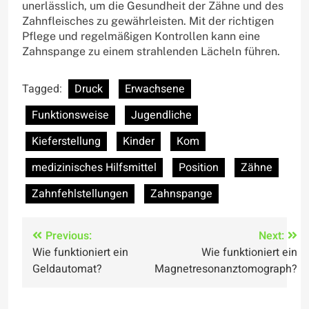
unerlässlich, um die Gesundheit der Zähne und des
Zahnfleisches zu gewährleisten. Mit der richtigen
Pflege und regelmäßigen Kontrollen kann eine
Zahnspange zu einem strahlenden Lächeln führen.
Tagged:
Druck
Erwachsene
Funktionsweise
Jugendliche
Kieferstellung
Kinder
Kom
medizinisches Hilfsmittel
Position
Zähne
Zahnfehlstellungen
Zahnspange
Post
Previous:
Next:
Wie funktioniert ein
Wie funktioniert ein
navigation
Geldautomat?
Magnetresonanztomograph?